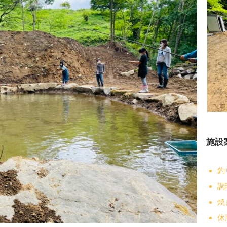
施設
釣
調
焼
休