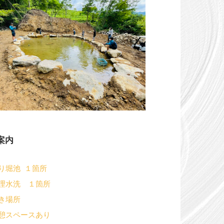
案内
り堀池 １箇所
理水洗 １箇所
き場所
憩スペースあり