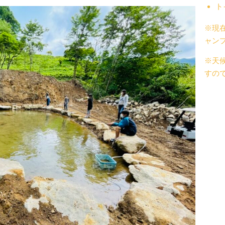
ト
※現
ャン
※天
すの